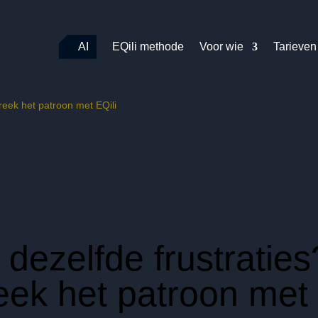
AI
EQili methode
Voor wie
Tarieven
breek het patroon met EQili
r dezelfde frustraties
ek het patroon met 