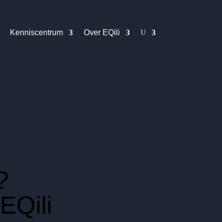
Kenniscentrum
Over EQili
U
?
EQili