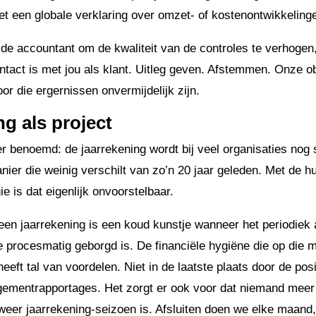
t een globale verklaring over omzet- of kostenontwikkeling
n de accountant om de kwaliteit van de controles te verhoge
ntact is met jou als klant. Uitleg geven. Afstemmen. Onze obs
or die ergernissen onvermijdelijk zijn.
ng als project
r benoemd: de jaarrekening wordt bij veel organisaties nog 
nier die weinig verschilt van zo’n 20 jaar geleden. Met de hu
e is dat eigenlijk onvoorstelbaar.
en jaarrekening is een koud kunstje wanneer het periodiek 
ie procesmatig geborgd is. De financiële hygiëne die op die 
eeft tal van voordelen. Niet in de laatste plaats door de pos
gementrapportages. Het zorgt er ook voor dat niemand meer i
eer jaarrekening-seizoen is. Afsluiten doen we elke maand,