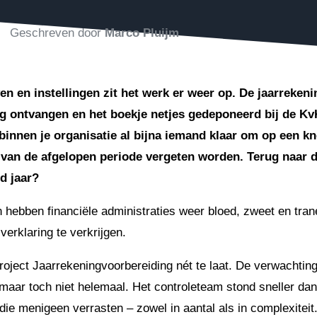
Geschreven door
Marco Pluijm
en en instellingen zit het werk er weer op. De jaarreken
g ontvangen en het boekje netjes gedeponeerd bij de KvK
r binnen je organisatie al bijna iemand klaar om op een k
 van de afgelopen periode vergeten worden. Terug naar d
d jaar?
hebben financiële administraties weer bloed, zweet en tran
verklaring te verkrijgen.
roject Jaarrekeningvoorbereiding nét te laat. De verwachti
 maar toch niet helemaal. Het controleteam stond sneller da
die menigeen verrasten – zowel in aantal als in complexiteit.