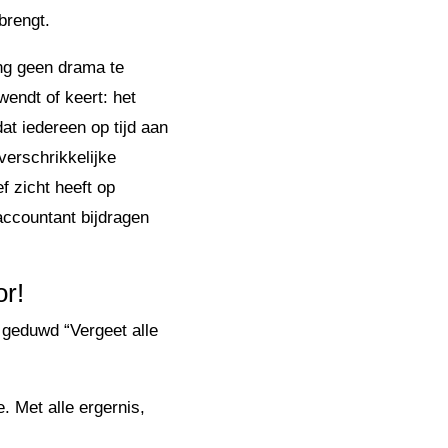
brengt.
ing geen drama te
wendt of keert: het
t iedereen op tijd aan
verschrikkelijke
f zicht heeft op
accountant bijdragen
or!
 geduwd “Vergeet alle
. Met alle ergernis,