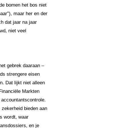
de bomen het bos niet
baar”), maar her en der
h dat jaar na jaar
wd, niet veel
het gebrek daaraan –
eds strengere eisen
 Dat lijkt niet alleen
 Financiële Markten
 accountantscontrole.
: zekerheid bieden aan
s wordt, waar
lansdossiers, en je