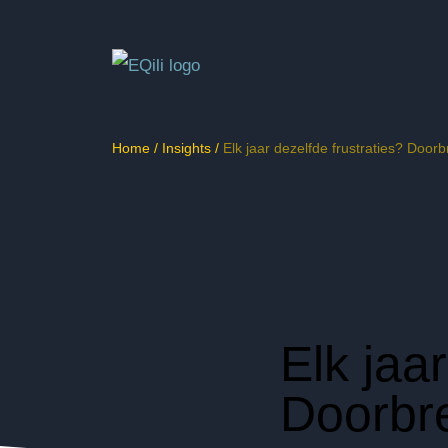
Home
/
Insights
/
Elk jaar dezelfde frustraties? Door
Elk jaa
Doorbre