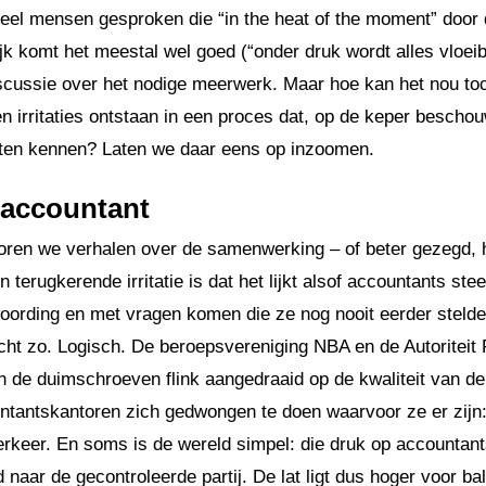
eel mensen gesproken die “in the heat of the moment” door 
jk komt het meestal wel goed (“onder druk wordt alles vloei
iscussie over het nodige meerwerk.
Maar hoe kan het nou toc
n irritaties ontstaan in een proces dat, op de keper beschou
ten kennen? Laten we daar eens op inzoomen.
 accountant
 horen we verhalen over de samenwerking – of beter gezegd, 
 terugkerende irritatie is dat het lijkt alsof accountants ste
oording en met vragen komen die ze nog nooit eerder stelden.
 echt zo. Logisch. De beroepsvereniging NBA en de Autoriteit
n de duimschroeven flink aangedraaid op de kwaliteit van de
ntantskantoren zich gedwongen te doen waarvoor ze er zijn
erkeer. En soms is de wereld simpel: die druk op accountant
 naar de gecontroleerde partij. De lat ligt dus hoger voor ba