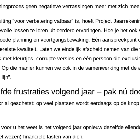
ningproces geen negatieve verrassingen meer met zich mee
uiting “voor verbetering vatbaar” is, hoeft Project Jaarreken
volle lessen te leren uit eerdere ervaringen. Hoe je het ook 
 goede planning en voortgangsbewaking. Eén aanspreekpunt da
ereiste kwaliteit. Laten we eindelijk afscheid nemen van die 
met kleurtjes, corrupte versies en één persoon die exclusie
t. Op die manier kunnen we ook in de samenwerking met de 
lijn”.
de frustraties volgend jaar – pak nú do
r al geschetst: op veel plaatsen wordt eerdaags op de knop
voor u het weet is het volgend jaar opnieuw dezelfde ellende
wel wezen) financiële lasten van dien.