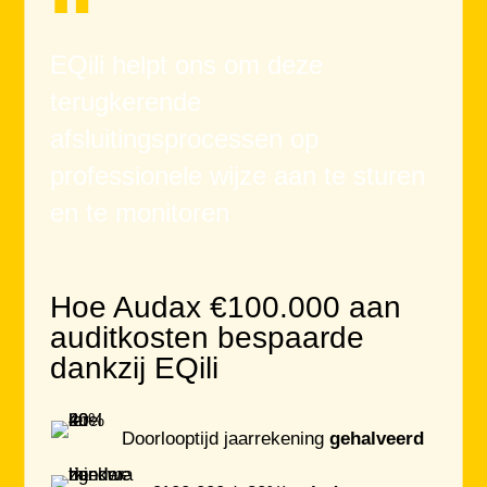
“
EQili helpt ons om deze
terugkerende
afsluitingsprocessen op
professionele wijze aan te sturen
en te monitoren
Hoe Audax €100.000 aan
auditkosten bespaarde
dankzij EQili
Doorlooptijd jaarrekening
gehalveerd