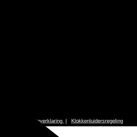
Privacy en Cookieverklaring
|
Klokkenluidersregeling