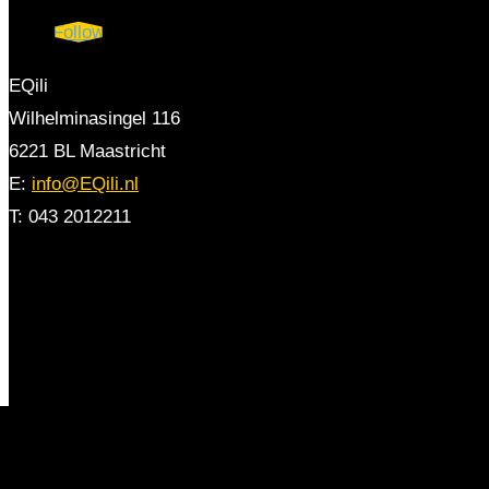
Follow
EQili
Wilhelminasingel 116
6221 BL Maastricht
E:
info@EQili.nl
T: 043 2012211
Schrijf je in voor de nieuwsbrief
2026 all rights reserved |
Algemene voorwaarden
|