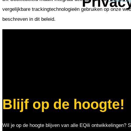
Privac
vergelijkbare trackingtechnologieën gebruiken op onze web
beschreven in dit beleid.
Blijf op de hoogte!
Wil je op de hoogte blijven van alle EQili ontwikkelingen? S