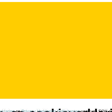
rklaring
en
Privacy Verklaring Sollicitanten
voor van EQili en