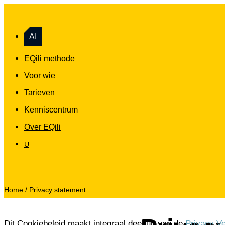
AI
EQili methode
Voor wie
Tarieven
Kenniscentrum
Over EQili
U
Home
/
Privacy statement
Dit Cookiebeleid maakt integraal deel uit van de
Privacy Ve