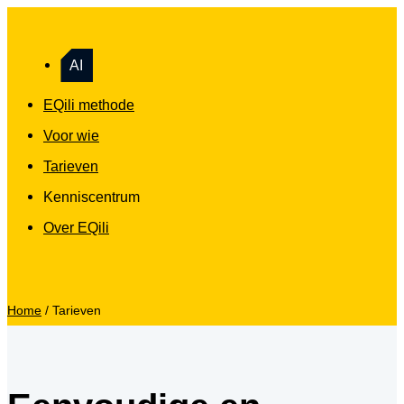
AI
EQili methode
Voor wie
Tarieven
Kenniscentrum
Over EQili
Home
/
Tarieven