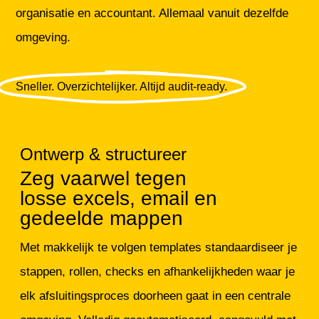
organisatie en accountant. Allemaal vanuit dezelfde
omgeving.
Sneller. Overzichtelijker. Altijd audit-ready.
Ontwerp & structureer
B
Zeg vaarwel tegen
R
losse excels, email en
e
gedeelde mappen
a
Met makkelijk te volgen templates standaardiseer je
Kr
stappen, rollen, checks en afhankelijkheden waar je
te
elk afsluitingsproces doorheen gaat in een centrale
ge