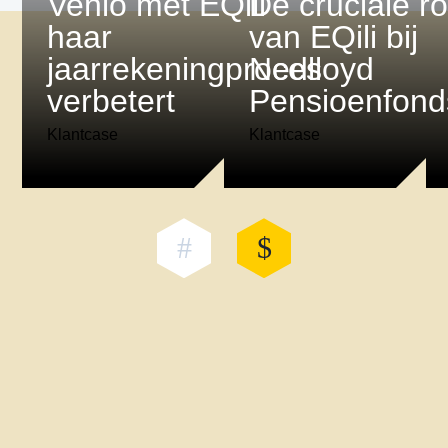
Venlo met EQili
De cruciale ro
haar
van EQili bij
jaarrekeningproces
Nedlloyd
verbetert
Pensioenfond
Klantcase
Klantcase