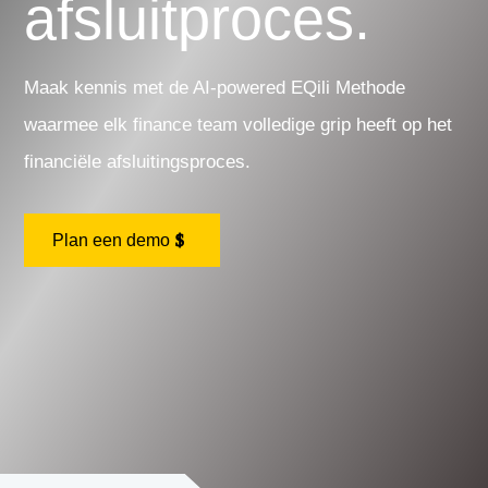
afsluitproces.
Maak kennis met de AI-powered EQili Methode
waarmee elk finance team volledige grip heeft op het
financiële afsluitingsproces.
Plan een demo