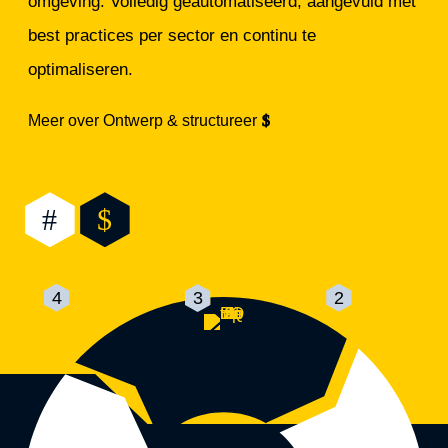
omgeving. Volledig geautomatiseerd, aangevuld met
ve
best practices per sector en continu te
bo
optimaliseren.
Me
Meer over Ontwerp & structureer
#
$