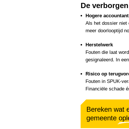
De verborgen
Hogere accountant
Als het dossier niet
meer doorlooptijd n
Herstelwerk
Fouten die laat wor
gesignaleerd. In een
Risico op terugvor
Fouten in SPUK-vera
Financiële schade é
Bereken wat e
gemeente
opl