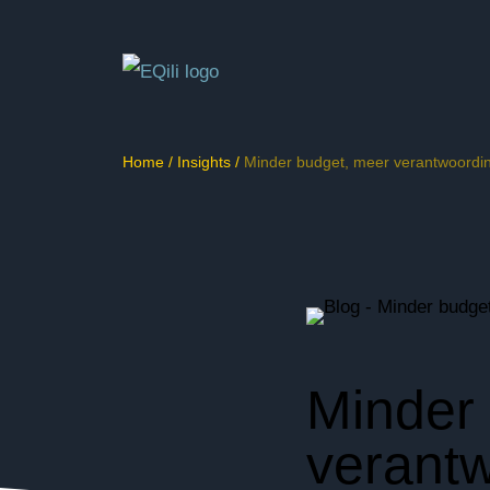
Home
/
Insights
/
Minder budget, meer verantwoording
Minder
verantw