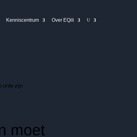
Kenniscentrum
Over EQili
U
an moet