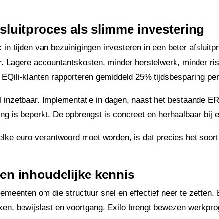
fsluitproces als slimme investering
g: in tijden van bezuinigingen investeren in een beter afsluit
. Lagere accountantskosten, minder herstelwerk, minder ris
. EQili-klanten rapporteren gemiddeld 25% tijdsbesparing per 
l inzetbaar. Implementatie in dagen, naast het bestaande ER
ing is beperkt. De opbrengst is concreet en herhaalbaar bij e
elke euro verantwoord moet worden, is dat precies het soort 
.
 en inhoudelijke kennis
emeenten om die structuur snel en effectief neer te zetten. E
en, bewijslast en voortgang. Exilo brengt bewezen werkpr