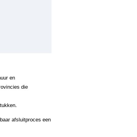
huur en
rovincies die
stukken.
sbaar afsluitproces een