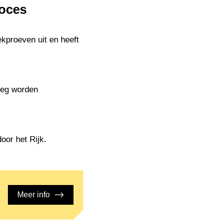
roces
ekproeven uit en heeft
oeg worden
oor het Rijk.
Meer info