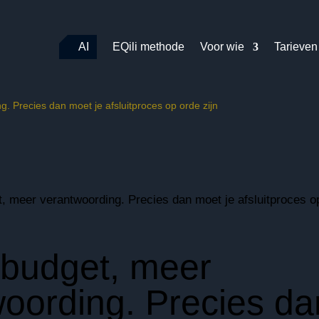
AI
EQili methode
Voor wie
Tarieven
. Precies dan moet je afsluitproces op orde zijn
 budget, meer
oording. Precies d